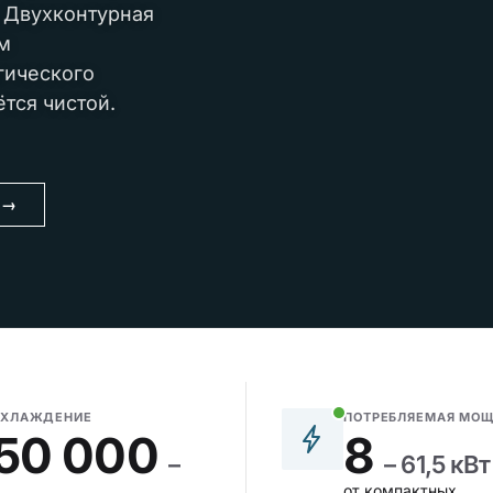
. Двухконтурная
м
гического
ётся чистой.
Ь
→
ОХЛАЖДЕНИЕ
ПОТРЕБЛЯЕМАЯ МО
50 000
8
–
– 61,5 кВт
от компактных