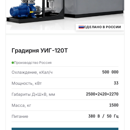
СДЕЛАНО В РОССИИ
Градирня УИГ-120Т
Производство Россия
500 000
Охлаждение, кКал/ч
33
Мощность, кВт
2500×2420×2270
Габариты Д×Ш×В, мм
1500
Масса, кг
380 В / 50 Гц
Питание