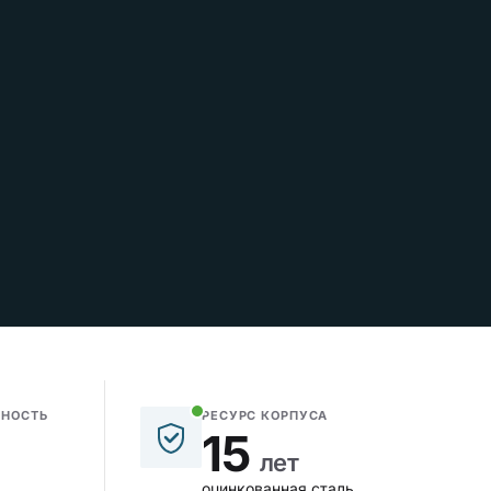
ЩНОСТЬ
РЕСУРС КОРПУСА
15
лет
оцинкованная сталь,