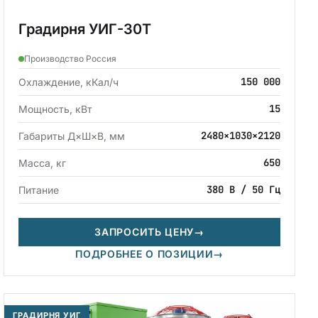
Градирня УИГ-30Т
Производство Россия
150 000
Охлаждение, кКал/ч
15
Мощность, кВт
2480×1030×2120
Габариты Д×Ш×В, мм
650
Масса, кг
380 В / 50 Гц
Питание
ЗАПРОСИТЬ ЦЕНУ
→
ПОДРОБНЕЕ О ПОЗИЦИИ
→
ГРАДИРНЯ УИГ