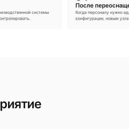
После переоснащ
роизводственной системы
Когда персоналу нужно ад
онтролировать.
конфигурации, новым узл
приятие