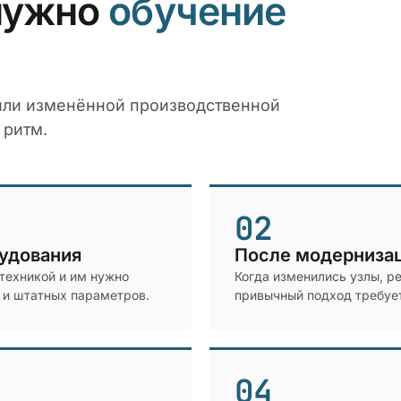
 нужно
обучение
 или изменённой производственной
 ритм.
02
рудования
После модерниза
 техникой и им нужно
Когда изменились узлы, р
 и штатных параметров.
привычный подход требуе
04