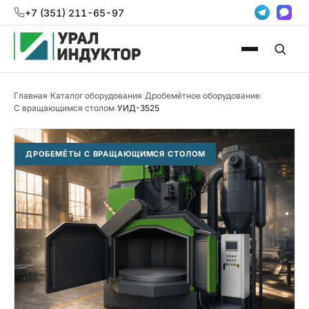
+7 (351) 211-65-97
Главная
/
Каталог оборудования
/
Дробемётное оборудование
/
С вращающимся столом
/
УИД-3525
ДРОБЕМЁТЫ С ВРАЩАЮЩИМСЯ СТОЛОМ