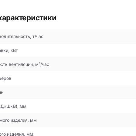
характеристики
водительность, т/час
вки, кВт
сть вентиляции, м³/час
феров
ин
(Д×Ш×В), мм
мого изделия, мм
го изделия, мм