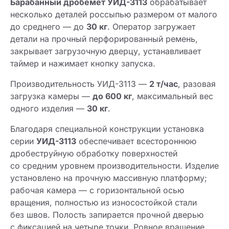
Барабанный дробемёт УИД-3113
обрабатывает
несколько деталей россыпью размером от малого
до среднего — до
30 кг
. Оператор загружает
детали на прочный перфорированный ремень,
закрывает загрузочную дверцу, устанавливает
таймер и нажимает кнопку запуска.
Производительность УИД-3113 —
2 т/час
, разовая
загрузка камеры —
до 600 кг
, максимальный вес
одного изделия —
30 кг
.
Благодаря специальной конструкции установка
серии
УИД-3113
обеспечивает всестороннюю
дробеструйную обработку поверхностей
со средним уровнем производительности. Изделие
установлено на прочную массивную платформу;
рабочая камера — с горизонтальной осью
вращения, полностью из износостойкой стали
без швов. Полость запирается прочной дверью
с фиксацией на четыре точки. Ровное вращение