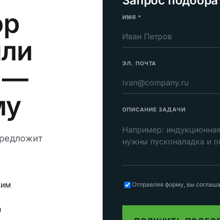
Запрос подбора 
ор
ИМЯ
*
или
ЭЛ. ПОЧТА
—
му
ОПИСАНИЕ ЗАДАЧИ
предложит
жим
Отправляя форму, вы соглаш
и