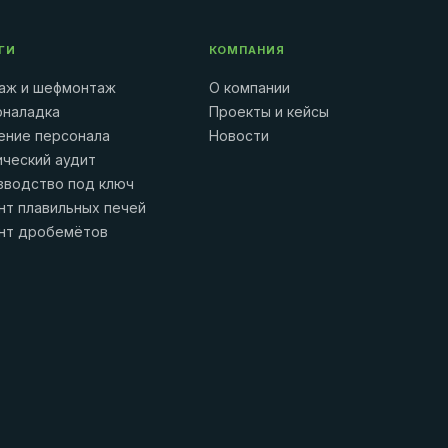
ГИ
КОМПАНИЯ
аж и шефмонтаж
О компании
оналадка
Проекты и кейсы
ение персонала
Новости
ический аудит
зводство под ключ
нт плавильных печей
нт дробемётов