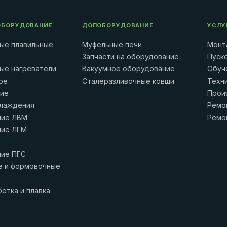
ОБОРУДОВАНИЕ
ДОПОБОРУДОВАНИЕ
УСЛУ
ые плавильные
Муфельные печи
Монт
Запчасти на оборудование
Пуск
ые нагреватели
Вакуумное оборудование
Обуч
ое
Сталеразливочные ковши
Техн
ние
Прои
лаждения
Ремо
ние ЛВМ
Ремо
ние ЛГМ
ие ПГС
 и формовочные
отка и плавка