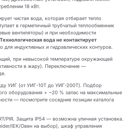
реблении 18 кВт.
рует чистая вода, которая отбирает тепло
ступает в герметичный трубчатый теплообменник
евые вентиляторы) и при необходимости
Технологическая вода не контактирует
но для индуктивных и гидравлических контуров.
ющий, при невысокой температуре окружающей
тивности в жару). Переключение —
де.
ду УИГ (от УИГ-10Т до УИГ-200Т). Подбор
ого оборудования + ~20 % запас на максимальные
ности — посмотрите соседние позиции каталога
-RT/PIR. Защита IP54 — возможна уличная установка.
ider/IEK/Овен на выбор), шкаф управления