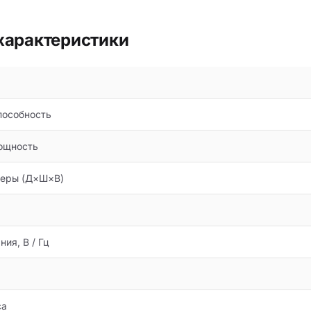
характеристики
особность
ощность
меры (Д×Ш×В)
ия, В / Гц
са