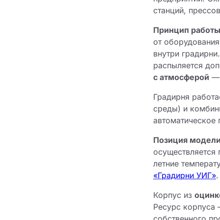
станций, пресс
Принцип работы
от оборудования
внутри градирни
распыляется доп
с атмосферой
— 
Градирня работа
среды) и комбин
автоматическое 
Позиция модели
осуществляется 
летние температ
«Градирни УИГ»
.
Корпус из
оцинк
Ресурс корпуса
собственного пр