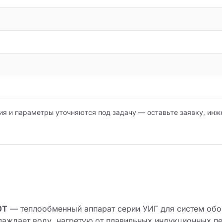
ия и параметры уточняются под задачу — оставьте заявку, инж
0Т
— теплообменный аппарат серии УИГ для систем об
лаждает воду, нагретую от плавильных индукционных п