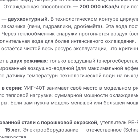
ов. Охлаждающая способность —
200 000 кКал/ч
при пот
 — двухконтурный.
В технологическом контуре циркули
 заказчика (печи, гидравлики, дробемёта). Эта вода по
. Через теплообменник снаружи прогоняется воздух (ос
олнительная вода для более интенсивного охлаждения.
остаётся чистой весь ресурс эксплуатации, что критич
ет в
двух режимах
: только воздушный (энергосберега
ированный воздушно-водяной (для максимальной эффек
по датчику температуры технологической воды на выхо
 в серии:
УИГ-40Т занимает своё место в модельном ря
по тепловой нагрузке: суммарной мощности охлаждаем
уры. Если вам нужна модель меньшей или большей мощ
ованной стали с порошковой окраской
, утеплитель PE
 —
15 лет
. Электрооборудование — отечественное (Schne
оизводства.