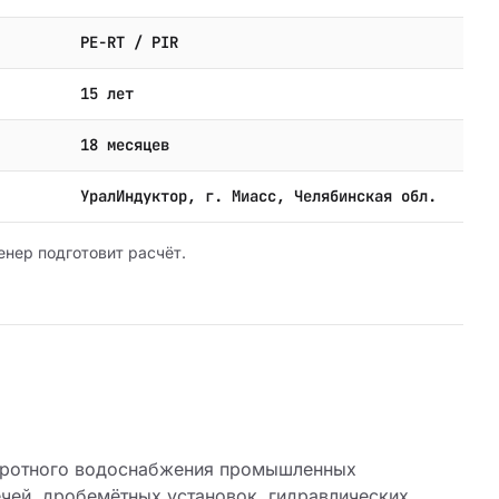
PE-RT / PIR
15 лет
18 месяцев
УралИндуктор, г. Миасс, Челябинская обл.
енер подготовит расчёт.
оротного водоснабжения промышленных
ечей, дробемётных установок, гидравлических