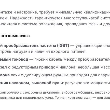
онтаже и настройке, требует минимальную квалификаци
ием. Надёжность гарантируется многоступенчатой сист
оносителя в системе охлаждения, пропадания фазы и дру
ного комплекса
й преобразователь частоты (IGBT)
— управляющий элем
троль нагрузки и наличия входного питания.
емый токовод
— гибкий кабель между преобразовател
зел
с редукторным приводом наклона; небольшая масс
клона
печи с дублирующим ручным приводом для аварий
ения наклоном
,
выносной пульт
регулировки мощности
контроллер с сенсорным дисплеем, вибротрамбовщик, инфракр
вытяжка для плавильного узла. Точная комплектация — под зад