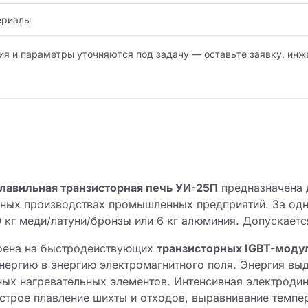
ериалы
ия и параметры уточняются под задачу — оставьте заявку, инж
лавильная транзисторная печь УИ-25П
предназначена д
йных производствах промышленных предприятий. За одн
0 кг меди/латуни/бронзы или 6 кг алюминия. Допускает
роена на быстродействующих
транзисторных IGBT-моду
нергию в энергию электромагнитного поля. Энергия выд
ых нагревательных элементов. Интенсивная электродин
строе плавление шихты и отходов, выравнивание темпе