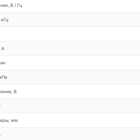
ия, В / Гц
 кГц
 А
мин
мПа
ение, В
г
меры, мм
ь