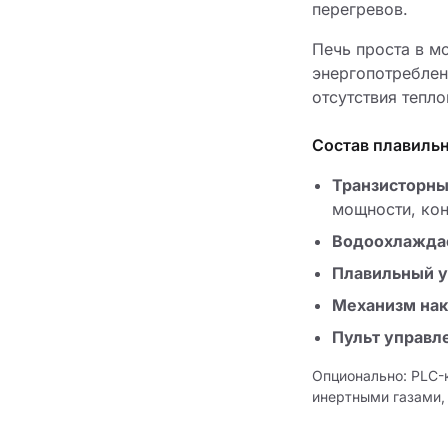
перегревов.
Печь проста в м
энергопотреблен
отсутствия тепл
Состав плавиль
Транзисторны
мощности, кон
Водоохлажда
Плавильный у
Механизм на
Пульт управл
Опционально: PLC-
инертными газами, 