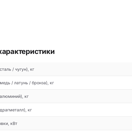
характеристики
таль / чугун), кг
едь / латунь / бронза), кг
алюминий), кг
драгметалл), кг
вки, кВт