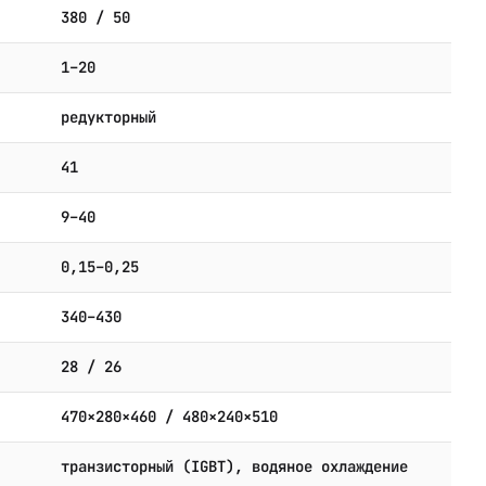
380 / 50
1–20
редукторный
41
9–40
0,15–0,25
340–430
28 / 26
470×280×460 / 480×240×510
транзисторный (IGBT), водяное охлаждение