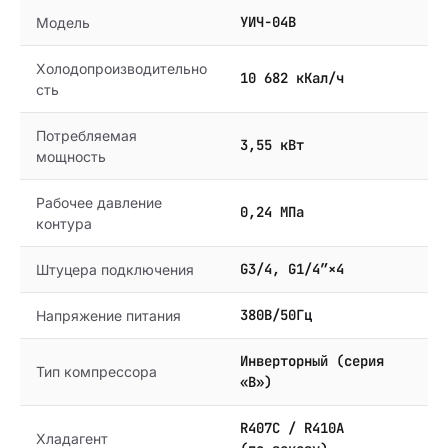
УИЧ-04В
Модель
Холодопроизводительно
10 682 кКал/ч
сть
Потребляемая
3,55 кВт
мощность
Рабочее давление
0,24 МПа
контура
G3/4, G1/4″×4
Штуцера подключения
380В/50Гц
Напряжение питания
Инверторный (серия
Тип компрессора
«В»)
R407C / R410A
Хладагент