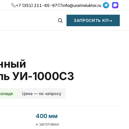
+7 (351) 211-65-97
info@uralinduktor.ru
ЗАПРОСИТЬ КП
→
нный
ль УИ-1000СЗ
 складе
Цена — по запросу
400 мм
⌀ заготовки