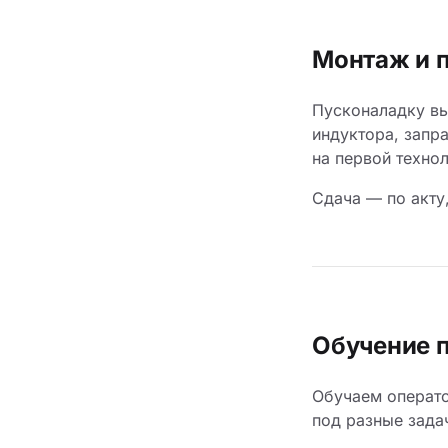
Монтаж и 
Пусконаладку вы
индуктора, запр
на первой техно
Сдача — по акту
Обучение 
Обучаем операто
под разные зада