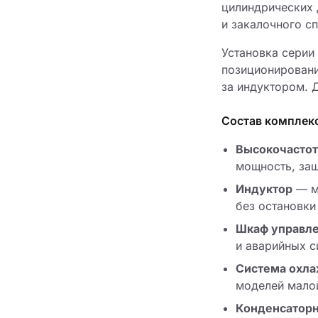
цилиндрических 
и закалочного с
Установка серии
позиционировани
за индуктором. 
Состав комплек
Высокочастот
мощность, защ
Индуктор
— ме
без остановки
Шкаф управл
и аварийных с
Система охл
моделей мало
Конденсаторн