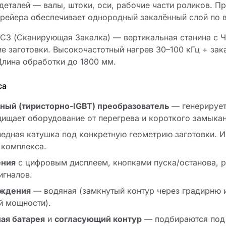
деталей — валы, штоки, оси, рабочие части роликов. 
прейера обеспечивает однородный закалённый слой по в
 СЗ (Сканирующая Закалка) — вертикальная станина с 
е заготовки. Высокочастотный нагрев 30–100 кГц + за
Длина обработки до 1800 мм.
са
ный (тиристорно-IGBT) преобразователь
— генерирует
ищает оборудование от перегрева и короткого замыкан
дная катушка под конкретную геометрию заготовки. Из
 комплекса.
ения
с цифровым дисплеем, кнопками пуска/останова, р
игналов.
аждения
— водяная (замкнутый контур через градирню и
й мощности).
ая батарея
и
согласующий контур
— подбираются под 