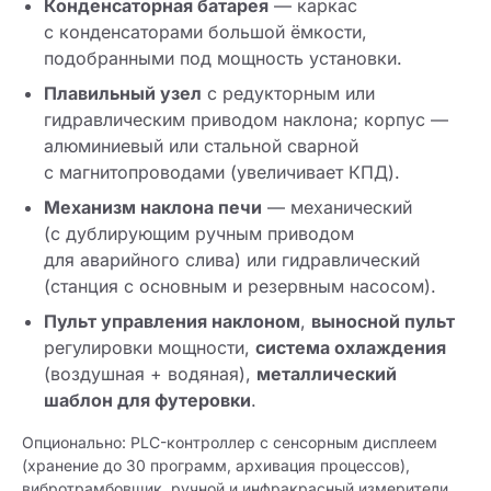
Конденсаторная батарея
— каркас
с конденсаторами большой ёмкости,
подобранными под мощность установки.
Плавильный узел
с редукторным или
гидравлическим приводом наклона; корпус —
алюминиевый или стальной сварной
с магнитопроводами (увеличивает КПД).
Механизм наклона печи
— механический
(с дублирующим ручным приводом
для аварийного слива) или гидравлический
(станция с основным и резервным насосом).
Пульт управления наклоном
,
выносной пульт
регулировки мощности,
система охлаждения
(воздушная + водяная),
металлический
шаблон для футеровки
.
Опционально: PLC-контроллер с сенсорным дисплеем
(хранение до 30 программ, архивация процессов),
вибротрамбовщик, ручной и инфракрасный измерители