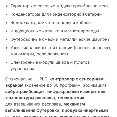
Тиристоры и силовые модули преобразователя
Конденсаторы для конденсаторной батареи
Водоохлаждаемые тоководы и кабели
Индукционные катушки и магнитопроводы
Футеровочные смеси и металлические шаблоны
Узлы гидравлической станции (насосы, клапаны,
манометры, реле давления)
Электронные модули шкафа и пультов
управления
Опционально —
PLC-контроллер с сенсорным
экраном
(хранение до 30 программ, архивация),
вибротрамбовщик
,
инфракрасный измеритель
температуры расплава
,
тензодатчик
для взвешивания расплава,
механизм
выталкивания футеровки
,
продувка инертными
газами
,
вытяжка для плавильного узла
,
система