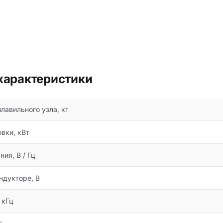
характеристики
лавильного узла, кг
вки, кВт
ия, В / Гц
ндукторе, В
 кГц