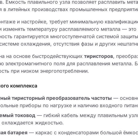
в. Ёмкость плавильного узла позволяет расплавить мет
я в литейных производствах промышленных предприяти
онтаже и настройке, требует минимальную квалификац
и изменять температуру расплавляемого металла — это
ность гарантируется многоступенчатой системой защиты
 системе охлаждения, отсутствия фазы и других нештатн
ана на основе быстродействующих
тиристоров
, преобр
ию электромагнитного поля для расплавления металла. 
сть при низком энергопотреблении.
ного комплекса
ный тиристорный преобразователь частоты
— основно
рольные приборы по нагрузке и наличию входного питан
емый токовод
— гибкий кабель между плавильным узло
 охлаждается жидкостью.
ая батарея
— каркас с конденсаторами большой ёмкос