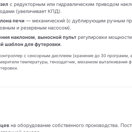
зел
с редукторным или гидравлическим приводом накл
одами (увеличивает КПД).
лона печи
— механический (с дублирующим ручным при
новным и резервным насосом).
ения наклоном
,
выносной пульт
регулировки мощности
й шаблон для футеровки
.
контроллер с сенсорным дисплеем (хранение до 30 программ, 
мерители температуры, тензодатчик, механизм выталкивания ф
утеровки.
яцев
на оборудование собственного производства. Пост