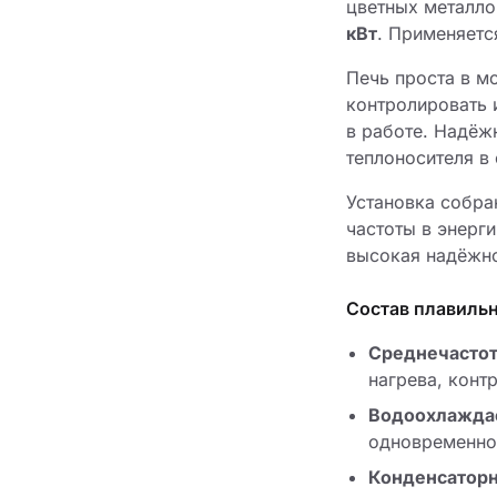
цветных металло
кВт
. Применяетс
Печь проста в м
контролировать 
в работе. Надёж
теплоносителя в
Установка собр
частоты в энерг
высокая надёжно
Состав плавиль
Среднечастот
нагрева, конт
Водоохлажда
одновременно
Конденсаторн