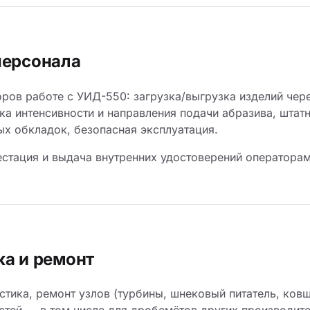
персонала
ров работе с УИД-550: загрузка/выгрузка изделий чер
йка интенсивности и направления подачи абразива, шта
ых обкладок, безопасная эксплуатация.
естация и выдача внутренних удостоверений операторам
ка и ремонт
стика, ремонт узлов (турбины, шнековый питатель, ков