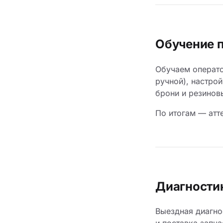
Обучение 
Обучаем операто
ручной), настро
брони и резинов
По итогам — атт
Диагности
Выездная диагно