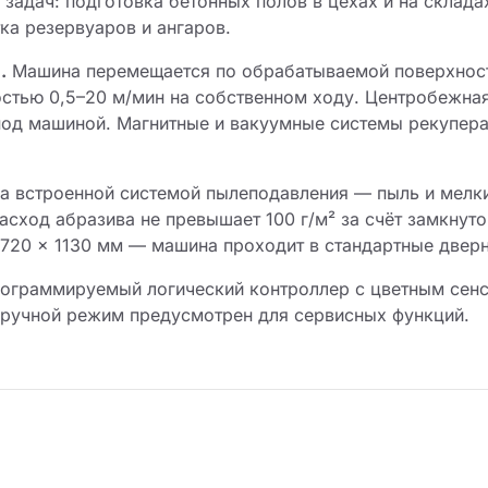
 задач: подготовка бетонных полов в цехах и на склада
ка резервуаров и ангаров.
.
Машина перемещается по обрабатываемой поверхности
остью 0,5–20 м/мин на собственном ходу. Центробежная 
под машиной. Магнитные и вакуумные системы рекупера
 встроенной системой пылеподавления — пыль и мелки
асход абразива не превышает 100 г/м² за счёт замкнут
 720 × 1130 мм — машина проходит в стандартные двер
рограммируемый логический контроллер с цветным се
 ручной режим предусмотрен для сервисных функций.