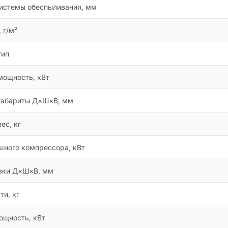
истемы обеспыливания, мм
 г/м²
тип
мощность, кВт
габариты Д×Ш×В, мм
ес, кг
ного компрессора, кВт
овки Д×Ш×В, мм
ти, кг
ощность, кВт