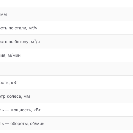
 мм
ть по стали, м²/ч
ть по бетону, м²/ч
ия, м/мин
сть, кВт
тр колеса, мм
ль — мощность, кВт
ль — обороты, об/мин