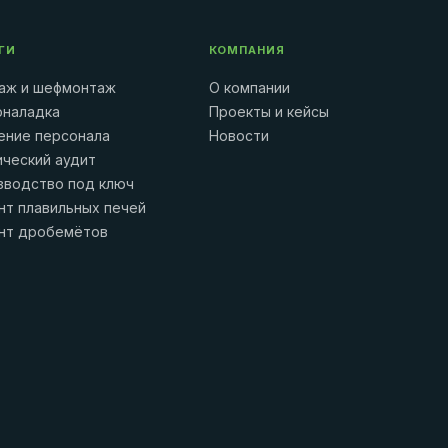
ГИ
КОМПАНИЯ
аж и шефмонтаж
О компании
оналадка
Проекты и кейсы
ение персонала
Новости
ический аудит
зводство под ключ
нт плавильных печей
нт дробемётов