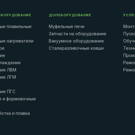
ОБОРУДОВАНИЕ
ДОПОБОРУДОВАНИЕ
УСЛУ
ые плавильные
Муфельные печи
Монт
Запчасти на оборудование
Пуск
ые нагреватели
Вакуумное оборудование
Обуч
ое
Сталеразливочные ковши
Техн
ние
Прои
лаждения
Ремо
ние ЛВМ
Ремо
ние ЛГМ
ие ПГС
 и формовочные
отка и плавка