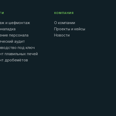
ГИ
КОМПАНИЯ
аж и шефмонтаж
О компании
оналадка
Проекты и кейсы
ение персонала
Новости
ический аудит
зводство под ключ
нт плавильных печей
нт дробемётов