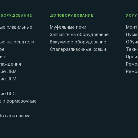
ОБОРУДОВАНИЕ
ДОПОБОРУДОВАНИЕ
УСЛУ
ые плавильные
Муфельные печи
Монт
Запчасти на оборудование
Пуск
ые нагреватели
Вакуумное оборудование
Обуч
ое
Сталеразливочные ковши
Техн
ние
Прои
лаждения
Ремо
ние ЛВМ
Ремо
ние ЛГМ
ие ПГС
 и формовочные
отка и плавка