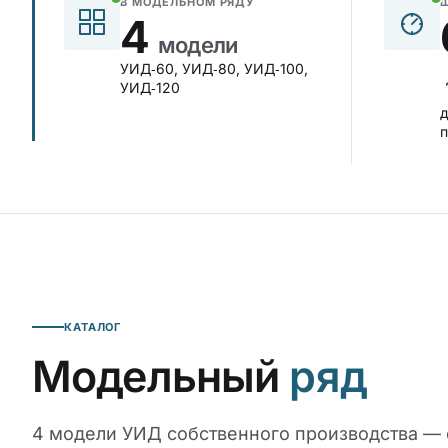
В МОДЕЛЬНОМ РЯДУ
4
модели
УИД‑60, УИД‑80, УИД‑100,
УИД‑120
д
КАТАЛОГ
Модельный
ряд
4 модели УИД собственного производства — 