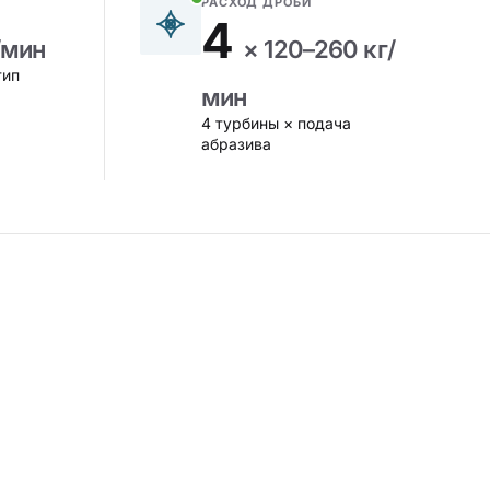
РАСХОД ДРОБИ
4
/мин
× 120–260 кг/
тип
мин
4 турбины × подача
абразива