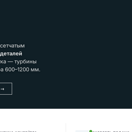
 сетчатым
 деталей
тка — турбины
ра 600–1200 мм.
Ь
→