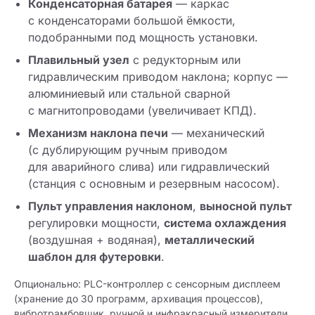
Конденсаторная батарея
— каркас
с конденсаторами большой ёмкости,
подобранными под мощность установки.
Плавильный узел
с редукторным или
гидравлическим приводом наклона; корпус —
алюминиевый или стальной сварной
с магнитопроводами (увеличивает КПД).
Механизм наклона печи
— механический
(с дублирующим ручным приводом
для аварийного слива) или гидравлический
(станция с основным и резервным насосом).
Пульт управления наклоном
,
выносной пульт
регулировки мощности,
система охлаждения
(воздушная + водяная),
металлический
шаблон для футеровки
.
Опционально: PLC-контроллер с сенсорным дисплеем
(хранение до 30 программ, архивация процессов),
вибротрамбовщик, ручной и инфракрасный измерители