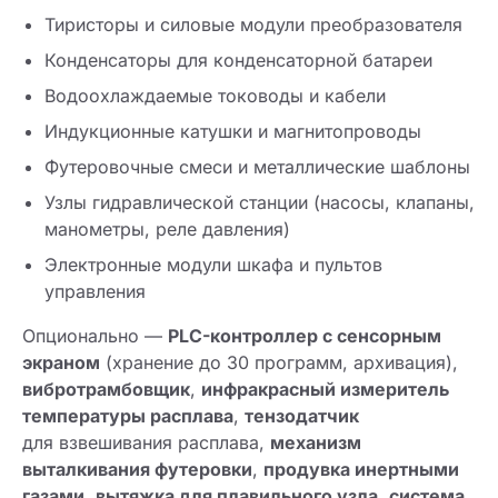
Тиристоры и силовые модули преобразователя
Конденсаторы для конденсаторной батареи
Водоохлаждаемые тоководы и кабели
Индукционные катушки и магнитопроводы
Футеровочные смеси и металлические шаблоны
Узлы гидравлической станции (насосы, клапаны,
манометры, реле давления)
Электронные модули шкафа и пультов
управления
Опционально —
PLC-контроллер с сенсорным
экраном
(хранение до 30 программ, архивация),
вибротрамбовщик
,
инфракрасный измеритель
температуры расплава
,
тензодатчик
для взвешивания расплава,
механизм
выталкивания футеровки
,
продувка инертными
газами
,
вытяжка для плавильного узла
,
система